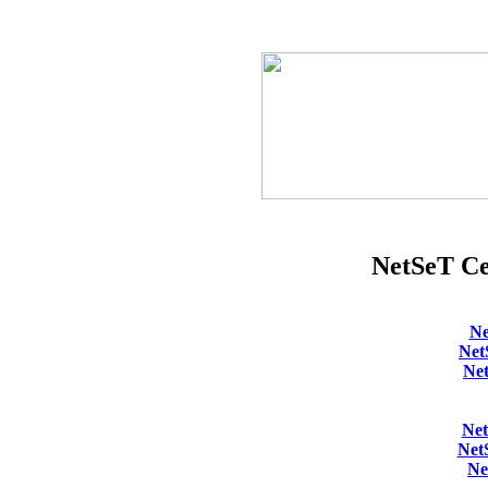
NetSeT Cer
Ne
Net
Ne
Ne
Net
Ne